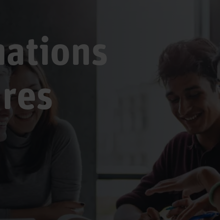
ations
res