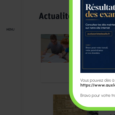
Actualités
MENU
04/06
CPGE: Suivi 
d’admission
Juillet)
Vous pouvez dès à pr
https://www.auxla
Bravo pour votre tr
04/05
Dans l