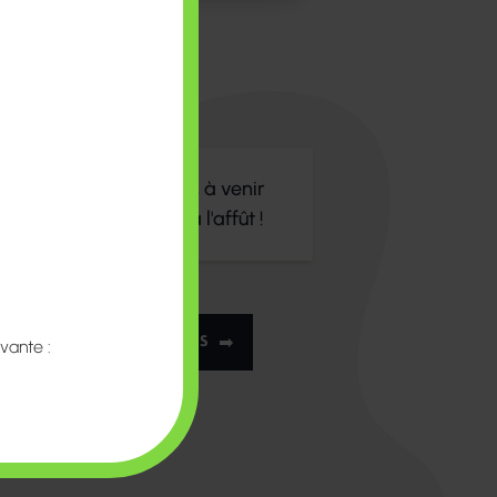
 Formation Equestre
ts et enseignants
cap
nements
 n'y a pas d'événements à venir
ochainement. Restez à l'affût !
VOIR TOUS LES ÉVÉNEMENTS
vante :