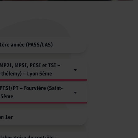
1ère année (PASS/LAS)
 MP2I, MPSI, PCSI et TSI –
arthélemy) – Lyon 5ème
PTSI/PT – Fourvière (Saint-
rs
n 5ème
es
s Préparatoires PTSI/PT associées à
-MP2I-PCSI
on 1er
I-PC-PSI