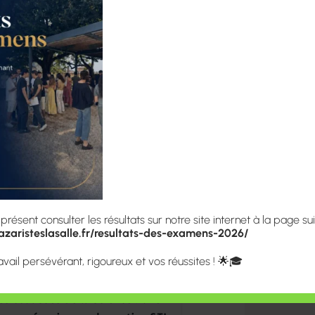
Formation Post Bac et
Inscriptions et Tarifs
Témoignages d’étudian
Accessibilité – Handi
Évè
Contacts
Témoignages
Contacts
CPGE CONCOURS
Il
de la procédure
pr
 ParcourSup 2026 (MAJ 6
EN SAVOIR PLUS
ésent consulter les résultats sur notre site internet à la page sui
zaristeslasalle.fr/resultats-des-examens-2026/
avail persévérant, rigoureux et vos réussites ! 🌟🎓
LYCÉES
es coulisses de la science : une