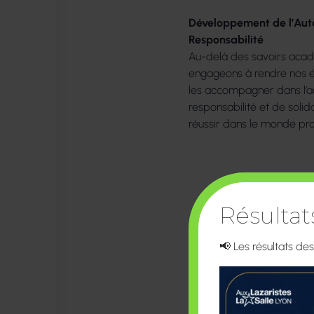
Développement de l’Auto
Responsabilité
Au-delà des savoirs aca
engageons à rendre nos é
les accompagner dans l’ac
responsabilité et de solida
réussir dans le monde pro
Résulta
📢 Les résultats de