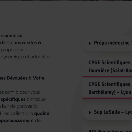
s
sonnalisé
tis sur
deux sites à
Prépa médecine 
t propose un
dynamique et adapté à
CPGE Scientifiques
Fourvière (Saint-B
es Dévouées à Votre
Pourquoi une prépa
CPGE Scientifiques 
s sont là pour vous
Les écoles d’ingénieu
Barthélemy) – Lyo
 spécifiques
à chaque
Les plus des Lazarist
Les atouts des Classe
 but de garantir la
ECAM LaSalle
Première année MPSI
Sup LaSalle – Ly
Elles veillent à la
qualité
épanouissement
de
La formation
Seconde année MP-MP
Tarifs
TSI