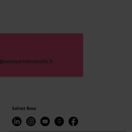
@auxlazaristeslasalle.fr
Suivez Nous
S