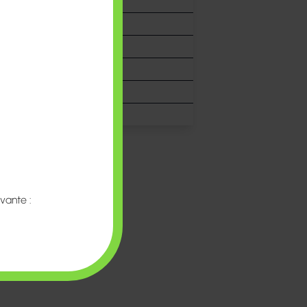
n
vante :