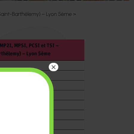
 (Saint-Barthélemy) – Lyon 5ème
>
 MP2I, MPSI, PCSI et TSI –
arthélemy) – Lyon 5ème
×
rs
es
-MP2I-PCSI
I-PC-PSI