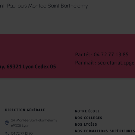
int-Paul puis Montée Saint Barthélemy
Par tél :
04 72 77 13 85
Par mail :
secretariat.cpge
my, 69321 Lyon Cedex 05
DIRECTION GÉNÉRALE
NOTRE ÉCOLE
NOS COLLÈGES
24, Montée Saint-Barthélemy
NOS LYCÉES
69005 Lyon
NOS FORMATIONS SUPÉRIEURE
04 72 77 13 90