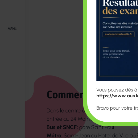
Les élèves sont c
A ce titre ils peuv
Sécurité Sociale, d
MENU
bourse de l’enseig
Vous pouvez dès à pr
Comment venir
https://www.auxla
Bravo pour votre tr
Dans le centre de Lyon. A mi-chemin de
Entrée au 24 Montée Saint Barthélemy
Bus et SNCF:
gare Saint Paul
Métro:
Saint-Jean ou Hotel de Ville ou 