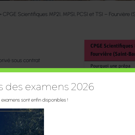
>
CPGE Scientifiques MP2I, MPSI, PCSI et TSI – Fourvière
CPGE Scientifiques
Fourvière (Saint-B
rivé sous contrat
Pourquoi une prépa
Les écoles d’ingénieu
ts des examens 2026
Les plus des Lazarist
ion: foyer d’étudiants et
Première année MPSI
s examens sont enfin disponibles !
 sur le campus.
Seconde année MP-MP
TSI
Infos pratiques