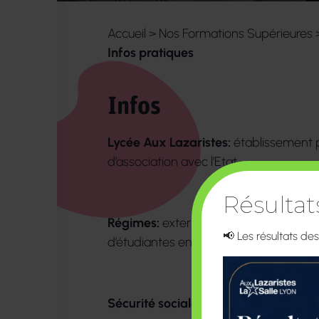
Accueil
>
Nos Formations Supérieures
Infos pratiques
Infos
Lycée Aux Lazaristes:
établissement p
d’association avec l’Etat
Résulta
Régimes:
externat, demi-pension, pens
📢 Les résultats de
d’étudiantes en chambres individuelles
Sécurité sociale – Bourse.