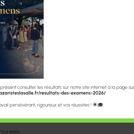
Tarifs
onsidérés comme étudiants.
Résultats
ent bénéficier du régime de la
Procédure d’admissio
e l’inscription au CROUS et de
Pour nous rencontrer
nement supérieur.
Les photos
Espace étudiant
ésent consulter les résultats sur notre site internet à la page sui
zaristeslasalle.fr/resultats-des-examens-2026/
avail persévérant, rigoureux et vos réussites ! 🌟🎓
 la colline de Fourvière.
.
Fourvière