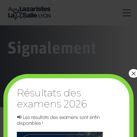
Signalement
×
Résultats des
examens 2026
📢 Les résultats des examens sont enfin
disponibles !