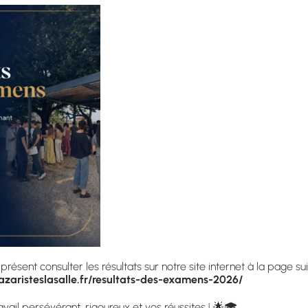
Taxe d'apprentissage
EN SAVOIR PLUS
ésent consulter les résultats sur notre site internet à la page sui
zaristeslasalle.fr/resultats-des-examens-2026/
avail persévérant, rigoureux et vos réussites ! 🌟🎓