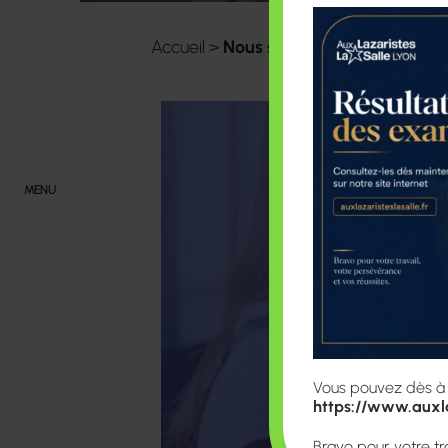
Accueil
>
Nous soutenir
MENU
Vous pouvez dès à pr
https://www.auxla
Bravo pour votre tr