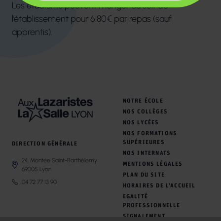
Les étudiants peuvent manger au self de
l’établissement pour 6.80€ par repas (sauf
apprentis).
NOTRE ÉCOLE
NOS COLLÈGES
NOS LYCÉES
NOS FORMATIONS
SUPÉRIEURES
DIRECTION GÉNÉRALE
NOS INTERNATS
24, Montée Saint-Barthélemy
MENTIONS LÉGALES
69005 Lyon
PLAN DU SITE
04 72 77 13 90
HORAIRES DE L’ACCUEIL
EGALITÉ
PROFESSIONNELLE
SIGNALEMENT