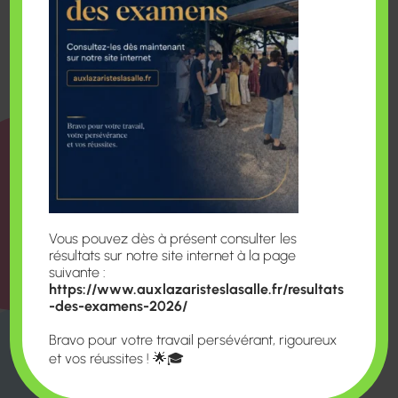
– Ligne A arrêt Hôtel de Ville
Bus :
S12 et S6 à partir de Hôtel de Ville
SNCF :
Gare Saint Paul et gare Part Dieu
Vie Etudiante
– Un bureau des étudiants (BDE)
propose des
Vous pouvez dès à présent consulter les
activités pendant l’année.
résultats sur notre site internet à la page
suivante :
– Un foyer est mis à disposition pour les
https://www.auxlazaristeslasalle.fr/resultats
membres du BDE.
-des-examens-2026/
Bravo pour votre travail persévérant, rigoureux
Pause Déjeuner
et vos réussites ! 🌟🎓