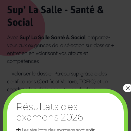
Sup’ La Salle - Santé &
Social
Avec
Sup’ La Salle Santé & Social
, préparez-
vous aux exigences de la sélection sur dossier +
entretien en valorisant vos atouts et
compétences
– Valoriser le dossier Parcoursup grâce à des
certifications (Certificat Voltaire, TOEIC) et un
×
coaching lors de la constitution du dossier.
– S’entraîner grâce à des mises en situation
Résultats des
d’entretiens pour passer la barrière de l’oral de
examens 2026
sélection.
– Confirmer votre orientation grâce à un
📢 Les résultats des examens sont enfin