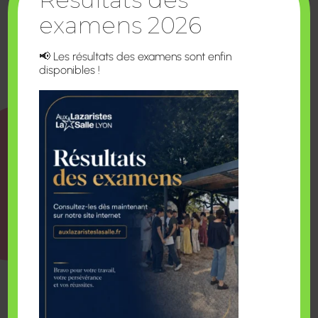
examens 2026
📢 Les résultats des examens sont enfin
disponibles !
QUALIOPI
Certification atteste de qualité des prestations de
formations,
les actions de formation
(Article L.
6313-1 – 1°).
Certification nationale.