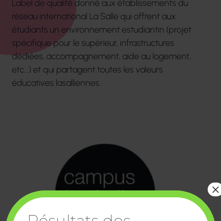
Label de qualité donné aux établissements du
réseau international La Salle qui offrent aux
étudiants un environnement estudiantin (projet
spécifique pour le supérieur, infrastructures
dédiées, accompagnement, aide au logement,
etc…) et qui partagent toutes les valeurs
éducatives lasalliennes.
×
Résultats des