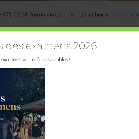
>
BTS CCST Formation au métier de technico-commercial 
ts des examens 2026
BTS CCST Formation
commercial – Croix
s examens sont enfin disponibles !
Le plus
rifaire
Informations Pratique
2027
Tarifs et Inscriptions
En Formation Initiale 
En Alternance (contra
Contacts