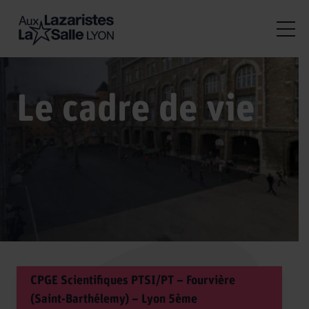
Le cadre de vie
CPGE Scientifiques PTSI/PT – Fourvière
(Saint-Barthélemy) – Lyon 5ème