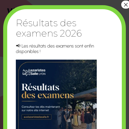
×
Vie spirituelle
Résultats des
La pastorale propose aux étudiants qui
examens 2026
souhaitent nourrir leur vie spirituelle des moments
de rencontres, d’échanges, de prière, avec des
📢 Les résultats des examens sont enfin
déjeuners partagés, des sorties, ou encore la
disponibles !
messe hebdomadaire.
Une expérience humaine individuelle et collective
fondée sur des valeurs de solidarité et d’entraide
qui forgent un esprit d’appartenance à une
promotion.
Hébergement
L’établissement propose un système d’internat