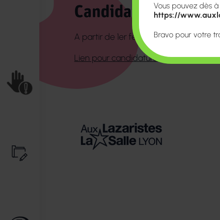
Vous pouvez dès à pr
Candidatures
https://www.auxla
Bravo pour votre tr
A partir de 1er février, sur la plateform
Lien pour candidature