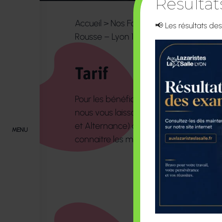
Résulta
Accueil
>
Nos Formations Supérieures
📢 Les résultats de
Rousse – Lyon 1er
>
Tarifs et Inscripti
Tarif
Pour les bénéficiaires de la Formation 
nous vous laissons contacter le servi
et Alternance) de l’Université Lyon1 A
MENU
connaitre les modalités tarifaires :
fsci