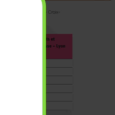
es Naturelles, Qualité – Croix-
elle Analyse des Aliments et
es, Qualité – Croix-Rousse – Lyon
s
ts et enseignants