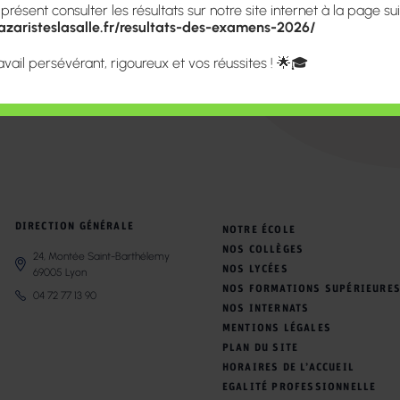
ésent consulter les résultats sur notre site internet à la page sui
zaristeslasalle.fr/resultats-des-examens-2026/
avail persévérant, rigoureux et vos réussites ! 🌟🎓
e Ecandidats de l’Université Lyon1 :
DIRECTION GÉNÉRALE
NOTRE ÉCOLE
NOS COLLÈGES
24, Montée Saint-Barthélemy
NOS LYCÉES
69005 Lyon
NOS FORMATIONS SUPÉRIEURE
04 72 77 13 90
NOS INTERNATS
MENTIONS LÉGALES
PLAN DU SITE
HORAIRES DE L’ACCUEIL
EGALITÉ PROFESSIONNELLE