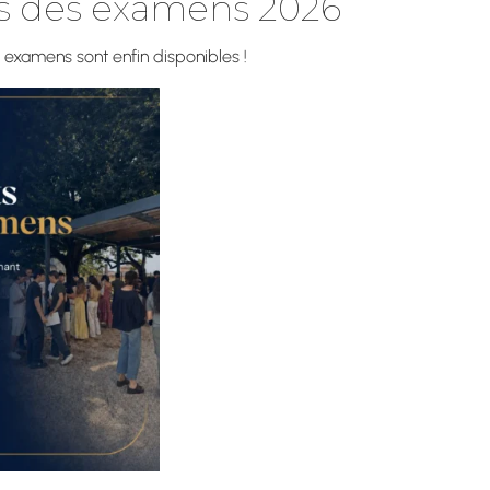
ts des examens 2026
>
Licence Professionnelle Analyse des Aliments et Substanc
s examens sont enfin disponibles !
ons
Licence Professionn
Substances Naturell
Continue et de l’Alternance,
1er
ce FoCAl (Formation Continue
Pédagogies
ntenne Sciences, pour
ences@uni-lyon1.fr
Informations Pratique
Tarifs et Inscriptions
Restauration
Témoignages d’étudian
Contacts