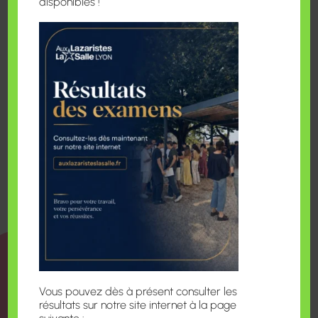
disponibles !
dédiée principalement aux jeunes de 18 à 30 ans
en alternance dans une entreprise qui applique la
Convention Collective des Industries Chimiques.
Ainsi, vous profitez d’un emplacement idéal, d’un
logement « clés en main », de services de qualité
à un prix maîtrisé (possibilité d’APL et des aides
Action Logement).
Infos et réservation sur
www.alliadehabitat.com/yves-chauvin
Plus d’informations sur les aides Action Logement
:
www.actionlogement.fr
Se rendre sur le Campus
Vous pouvez dès à présent consulter les
Lyon1
résultats sur notre site internet à la page