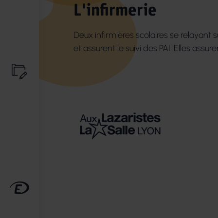
L'infirmerie
Deux infirmières scolaires se relayant s
et assurent le suivi des PAI. Elles assu