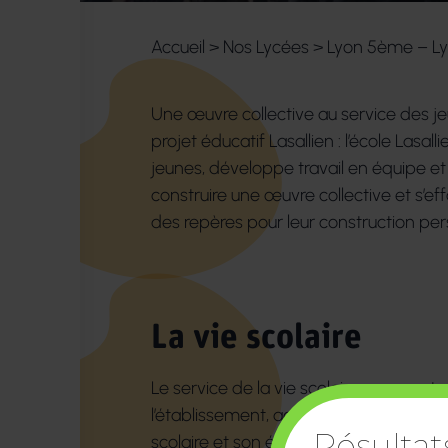
Accueil
>
Nos Lycées
>
Lyon 5ème – Ly
Une œuvre collective au service des jeu
projet éducatif Lasallien : l’école Lasal
jeunes, développe travail en équipe et
construire une œuvre collective et s’e
des repères pour leur construction perso
La vie scolaire
Le service de la vie scolaire, comme to
l’établissement, accompagne l’élève da
Résulta
scolaire et son épanouissement perso