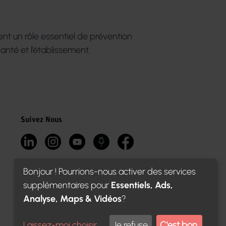
rent un rôle essentiel de prévention
santé et l’établissement.
Suivez Nous
S
Bonjour ! Pourrions-nous activer des services
supplémentaires pour
Essentiels, Ads,
Analyse, Maps & Vidéos
?
Laissez-moi choisir
...
Je refuse
C'est bon.