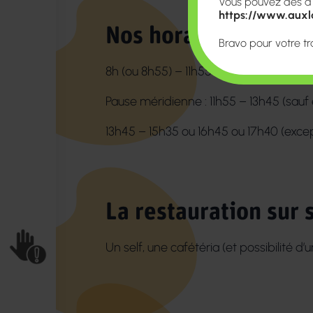
Vous pouvez dès à pr
https://www.auxla
Nos horaires
Bravo pour votre tr
8h (ou 8h55) – 11h55
Pause méridienne : 11h55 – 13h45 (sauf 
13h45 – 15h35 ou 16h45 ou 17h40 (exce
La restauration sur 
Un self, une cafétéria (et possibilité d