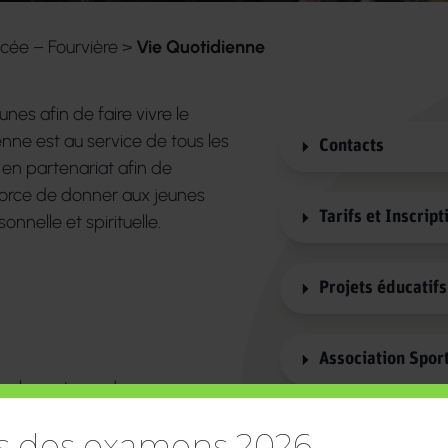
cée – Fourvière
>
Vie Quotidienne
nes afin de faire vivre le
lienne est au service de tous les
Contacts
 en partenariat afin de
fforce de donner aux jeunes
Tarifs et Inscript
nnelle et spirituelle.
Projets éducatif
Association Spor
us les acteurs de
ns la réalisation de son projet
Parcours Personn
ts des examens 2026
nnel.