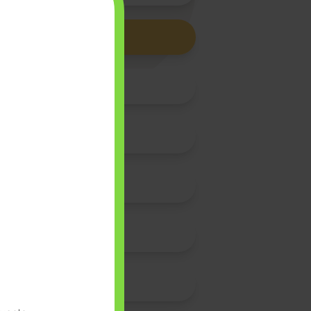
es BDE
me et dire Dieu
Diploma