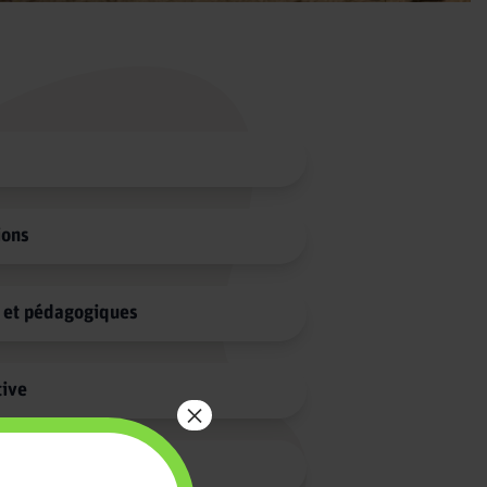
ions
s et pédagogiques
tive
×
alisés