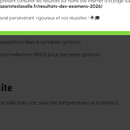
ésent consulter les résultats sur notre site internet à la page sui
zaristeslasalle.fr/resultats-des-examens-2026/
avail persévérant, rigoureux et vos réussites ! 🌟🎓
exceptions liées à certaines options)
ptionnellement 18h05 pour certaines options)
site
’une salle hors-sac selon les températures et la météo).