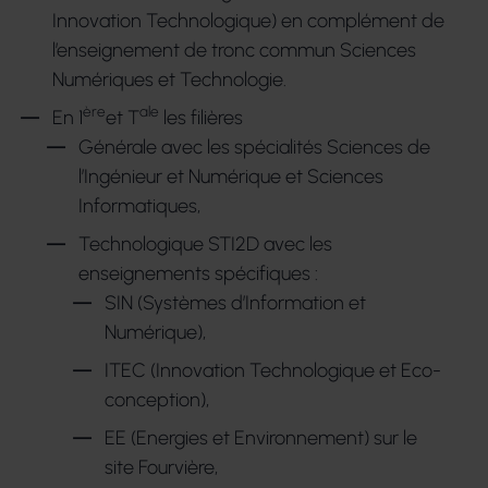
veuillez contacter :
Innovation Technologique) en complément de
laurent.goin@auxlazaristeslasalle.fr
Laurent GOIN, responsable du niveau
l’enseignement de tronc commun Sciences
TERMINALE
Numériques et Technologie.
ère
ale
En 1
et T
les filières
laurent.goin@auxlazaristeslasalle.fr
Générale avec les spécialités Sciences de
l’Ingénieur et Numérique et Sciences
Informatiques,
Technologique STI2D avec les
enseignements spécifiques :
SIN (Systèmes d’Information et
Numérique),
ITEC (Innovation Technologique et Eco-
conception),
EE (Energies et Environnement) sur le
site Fourvière,