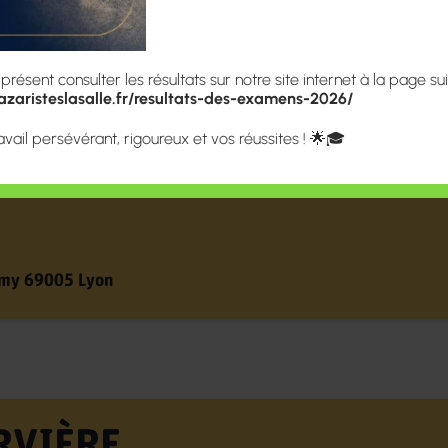
RVIÈRE
ésent consulter les résultats sur notre site internet à la page sui
zaristeslasalle.fr/resultats-des-examens-2026/
Par tél :
04 72 77 13 97
thélemy)
Par mail :
secretariat4321@
avail persévérant, rigoureux et vos réussites ! 🌟🎓
nde, Première
emy 69005 Lyon
RVIÈRE