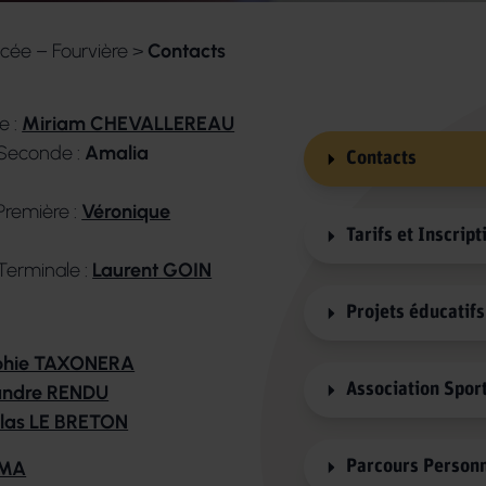
cée – Fourvière
>
Contacts
e :
Miriam CHEVALLEREAU
Seconde :
Amalia
Contacts
remière :
Véronique
Tarifs et Inscript
Terminale :
Laurent GOIN
Projets éducatif
phie TAXONERA
Association Spor
andre RENDU
olas LE BRETON
MMA
Parcours Personn