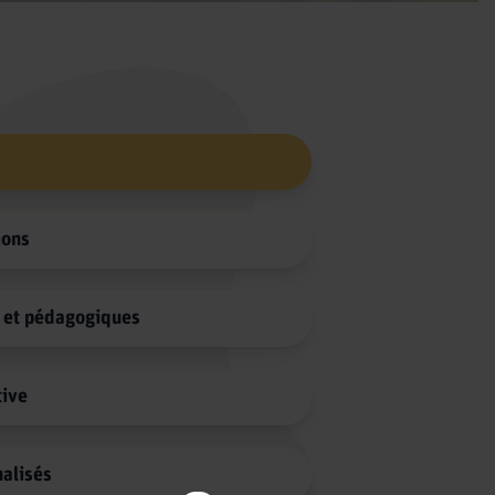
ions
s et pédagogiques
tive
alisés