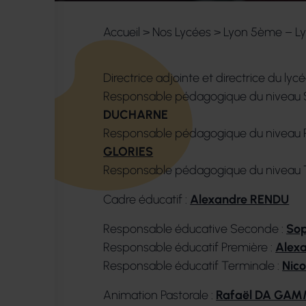
Accueil
>
Nos Lycées
>
Lyon 5ème – Ly
Directrice adjointe et directrice du lycé
Responsable pédagogique du niveau 
DUCHARNE
Responsable pédagogique du niveau P
GLORIES
Responsable pédagogique du niveau 
Cadre éducatif :
Alexandre RENDU
Responsable éducative Seconde :
So
Responsable éducatif Première :
Alex
Responsable éducatif Terminale :
Nic
Animation Pastorale :
Rafaël DA GA