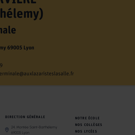
thélemy)
nale
emy 69005 Lyon
99
terminale@auxlazaristeslasalle.fr
DIRECTION GÉNÉRALE
NOTRE ÉCOLE
NOS COLLÈGES
24, Montée Saint-Barthélemy
NOS LYCÉES
69005 Lyon