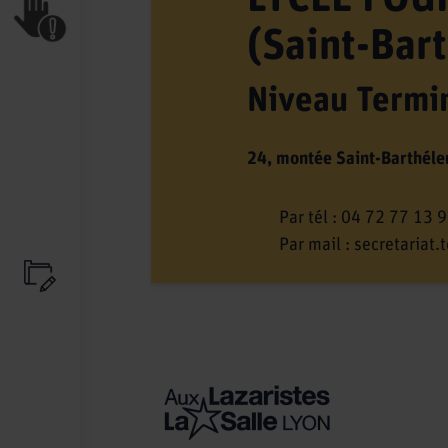
(Saint-Bar
Niveau Termi
24, montée Saint-Barthél
Par tél :
04 72 77 13 
Par mail :
secretariat.