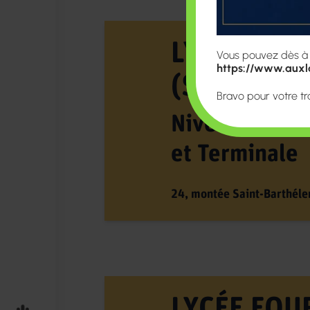
LYCÉE FOU
Vous pouvez dès à pr
https://www.auxla
(Saint-Bar
Bravo pour votre tr
Niveaux Seco
et Terminale
24, montée Saint-Barthél
LYCÉE FOU