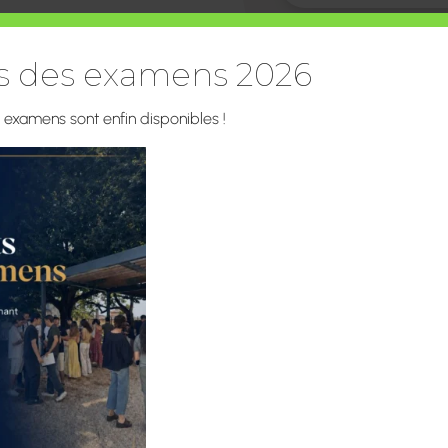
Vie Quotidienne
ts des examens 2026
s examens sont enfin disponibles !
Notre Internat
Bureau des élèv
CDI
Construire l’Hom
Academica Dual 