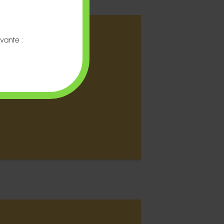
vante :
auxlazaristeslasalle.fr