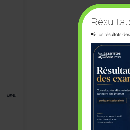
Résulta
📢 Les résultats de
MENU