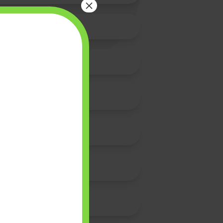
×
es BDE
me et dire Dieu
Diploma