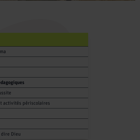
oma
pédagogiques
ussite
t activités périscolaires
 dire Dieu