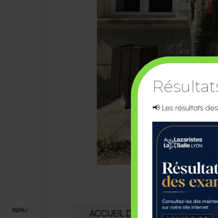
Résulta
📢 Les résultats de
MENU
ACCUEIL DES ÉLÈVES DE 6ÈME