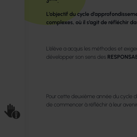
3
.
ème
dès la classe de 6
.
L’objectif du cycle d’approfondissem
Les élèves du collège participent
complexes, où il s’agit de réfléchir d
lycéens et étudiants du lycée San
L’élève a acquis les méthodes et exige
développer son sens des
RESPONSAB
Pour cette deuxième année du cycle d’a
de commencer à réfléchir à leur avenir