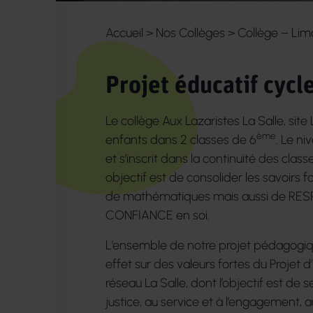
Accueil
>
Nos Collèges
>
Collège – Lim
Projet éducatif cycl
Le collège Aux Lazaristes La Salle, site
ème
enfants dans 2 classes de 6
. Le ni
et s’inscrit dans la continuité des cla
objectif est de consolider les savoirs
de mathématiques mais aussi de RESP
CONFIANCE en soi.
L’ensemble de notre projet pédagogiq
effet sur des valeurs fortes du Projet d
réseau La Salle, dont l’objectif est de se
justice, au service et à l’engagement, 