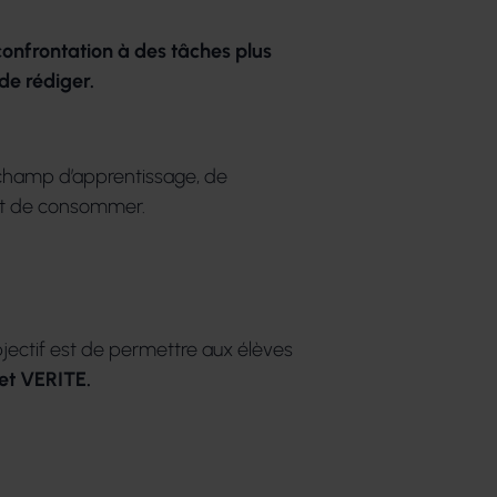
confrontation à des tâches plus
loppement durable avec les
de rédiger.
n champ d’apprentissage, de
 et de consommer.
bjectif est de permettre aux élèves
t VERITE.