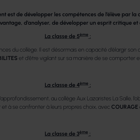
ent est de développer les compétences de l’élève par la 
 aussi à des actions autour de l’environnement et du déve
avantage, d’analyser, de développer un esprit critique et 
dar.
ème
La classe de 5
:
nces du collège. Il est désormais en capacité d’élargir so
ILITES
et d’être vigilant sur sa manière de se comporter
ème
La classe de 4
:
pprofondissement, au collège Aux Lazaristes La Salle, l’o
 et à se confronter à leurs propres choix, avec
COURAGE e
ème
La classe de 3
: