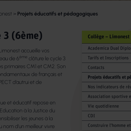
onest
>
Projets éducatifs et pédagogiques
e 3 (6ème)
Collège – Limonest
Academica Dual Dipl
 Limonest accueille vos
ème
veau de 6
clôture le cycle 3
Tarifs et Inscriptions
sses primaires CM1 et CM2. Son
Contacts
 fondamentaux de français et
Projets éducatifs et 
ECT d’autrui et de
Nos indicateurs de ré
Association sportive e
ue et éducatif repose en
Vie quotidienne
’Education à la Justice du
CDI
nsibiliser les jeunes à la
au nom d’un meilleur vivre
Construire l’homme et