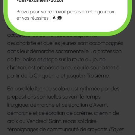
-des-examens-2026/
échanger, débattre, découvrir, partager ou tout
Bravo pour votre travail persévérant, rigoureux
simplement approfondir leur Foi.
et vos réussites ! 🌟🎓
C’est au sein des Jeunes Lasalliens que sont
accueillies les demandes de baptême,
d’eucharistie et que les jeunes sont accompagnés
dans leur démarche sacramentelle. La profession
de foi, balise et étape sur la route du jeune
chrétien, est proposée à ceux qui le souhaitent à
partir de la Cinquième et jusqu’en Troisième.
En parallèle l’année scolaire est rythmée par des
propositions spirituelles suivant le temps
liturgique: démarche et célébration d’Avent,
démarche et célébration de carême, chemin de
croix du Vendredi Saint, repas solidaire,
témoignages de communauté de croyants
(Foyer