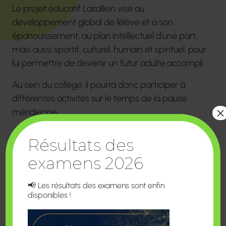
Le projet éducatif Lasallien vise au
développement global de l’élève et à son
épanouissement, au plan intellectuel d’une part,
mais aussi sportif, culturel, humain et spirituel, pour
lui permettre de devenir un futur adulte accompli.
Au sein du collège, il pourra donc participer à
différentes activités sur le temps de la pause
×
méridienne.
Résultats des
examens 2026
📢 Les résultats des examens sont enfin
disponibles !