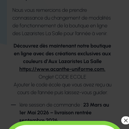
Nous vous remercions de prendre
connaissance du changement de modalités
de fonctionnement de la boutique en ligne
des Lazaristes La Salle pour l’année à venir.
Découvrez dès maintenant notre boutique
en ligne avec des créations exclusives aux
couleurs d’Aux Lazaristes La Salle
https://www.acanthe-uniforme.com.
Onglet CODE ECOLE
Ajouter le code école que vous avez reçu au
cours de l’année puis laissez-vous guider.
1ère session de commande :
23 Mars au
1er Mai 2026 – livraison rentrée
×
septembre 2026