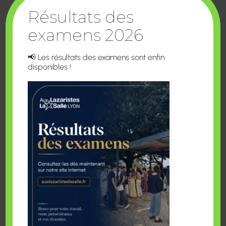
2ème session de commande :
1er Août
Résultats des
au 15 Septembre 2026 – livraison fin
d’année 2026
examens 2026
📢 Les résultats des examens sont enfin
disponibles !