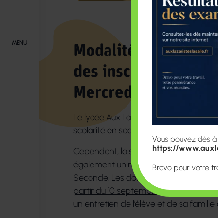
MENU
Modalités d'inscript
des inscriptions à pa
Mercredi 10 Septem
Le lycée Aux Lazaristes LaSalle donne l
scolarité en seconde des élèves déjà s
Vous pouvez dès à pr
https://www.auxla
Cependant, la structure de l’Ensemble 
également un nombre important de no
Bravo pour votre tr
Seconde. Les dossiers de candidature
partir du 10 septembre 2025
. Les insc
un entretien de l’élève et de sa famille