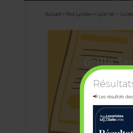
Accueil
>
Nos Lycées
>
Lyon 1er – Lycé
Grille Ta
2026/
Résulta
📢 Les résultats de
TELECHARGER