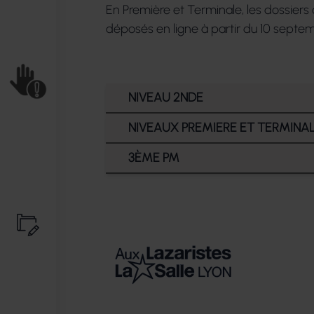
En Première et Terminale, les dossiers
déposés en ligne à partir du 10 septe
NIVEAU 2NDE
NIVEAUX PREMIERE ET TERMINA
NIVEAU 2NDE
3ÈME PM
NIVEAUX PREMIER
Classe de Seconde
:
3ème PM
Toutes les candidatures à l’entr
Classes de Première et Terminal
Les dossiers pourront être déposé
Les dossiers pourront être déposés 
https://preinscriptions.ecoledi
https://preinscriptions.ecoledi
Pour cela, veuillez
impérativemen