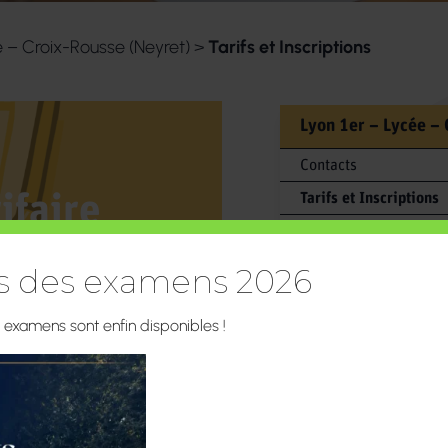
e – Croix-Rousse (Neyret)
>
Tarifs et Inscriptions
Lyon 1er – Lycée – 
Contacts
rifaire
Tarifs et Inscriptions
Projets éducatifs et 
2027
Association sportive e
ts des examens 2026
Parcours Personnalis
s examens sont enfin disponibles !
Vie Quotidienne
CDI
Construire l’homme et
Academica Dual Dipl