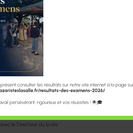
ion - Ouverture
rtir du
bre 2025 à 9h
a priorité à la poursuite de
colarisés au collège.
ésent consulter les résultats sur notre site internet à la page sui
zaristeslasalle.fr/resultats-des-examens-2026/
Scolaire permet d’accueillir
uveaux élèves à l’entrée en
avail persévérant, rigoureux et vos réussites ! 🌟🎓
 sont à déposer en ligne
à
riptions seront validées après
 avec le Directeur du lycée.