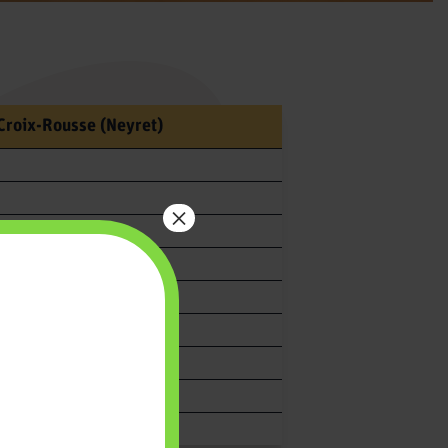
Croix-Rousse (Neyret)
×
pédagogiques
t activités périscolaires
és
 dire Dieu
oma