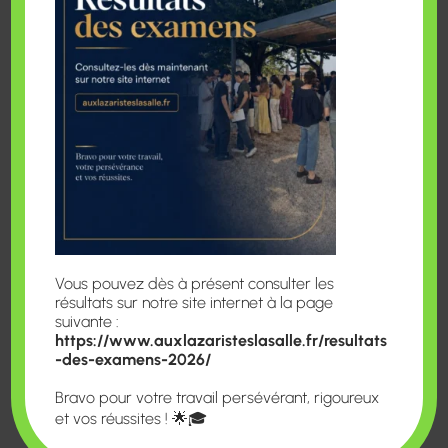
du groupe.
Aimer, faire confiance et respecter le
cheminement des autres.
Respecter, rencontrer l’autre afin de le connaître
et de pouvoir l’accepter comme il est.
Relire en apportant son témoignage, en réalisant
diaporamas, vidéos, expositions au service des
établissements scolaires.
“Tout seul on va plus vite, ensemble on va plus
loin.” (Proverbe africain).
Vous pouvez dès à présent consulter les
résultats sur notre site internet à la page
suivante :
https://www.auxlazaristeslasalle.fr/resultats
-des-examens-2026/
Bravo pour votre travail persévérant, rigoureux
et vos réussites ! 🌟🎓
Akwaba, les enfants