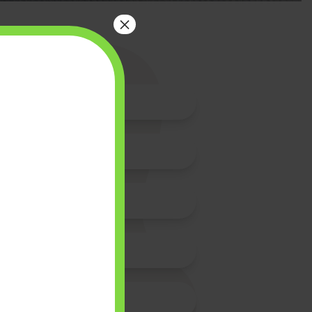
×
ions
tiques
dagogiques
es et périscolaires