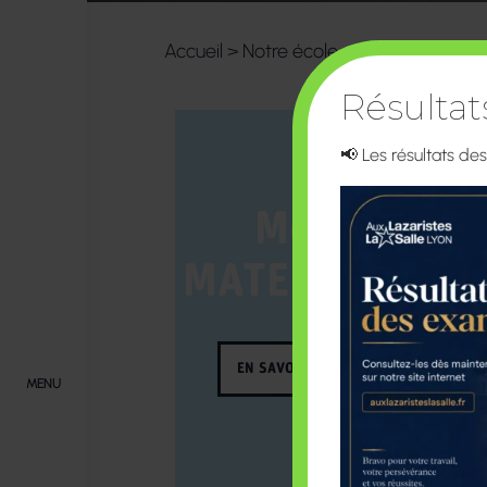
Accueil
>
Notre école
>
Menus – Resta
Résulta
📢 Les résultats de
Menu
MATERNELLE
EN SAVOIR PLUS
MENU