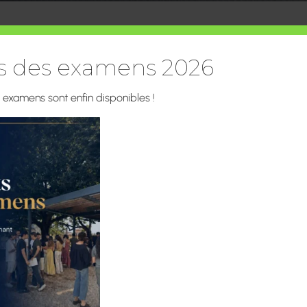
uration
ts des examens 2026
s examens sont enfin disponibles !
Tarifs et Inscript
Menu
Contacts
PRIMAIRE
Informations Pra
EN SAVOIR PLUS
Informations Pé
Activités scolair