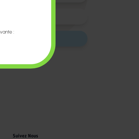
me et Dire Dieu
vante :
ation
Suivez Nous