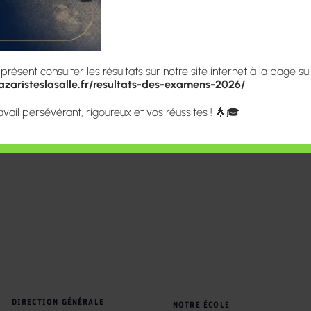
Construire l’Hom
serve de bon
ésent consulter les résultats sur notre site internet à la page sui
re modifiés.
zaristeslasalle.fr/resultats-des-examens-2026/
Menus – Restaur
avail persévérant, rigoureux et vos réussites ! 🌟🎓
ans les différents lieux.
DIRECTION GÉNÉRALE
NOTRE ÉCOLE