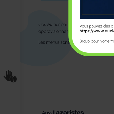
Ces Menus sont communiqués sous ré
Vous pouvez dès à pr
approvisionnement et donc peuvent êt
https://www.auxla
Bravo pour votre tr
Les menus sont actualisés et affichés d