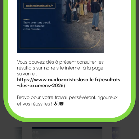
maîtres-mots de la soirée sont la joie, la
convivialité et la bonne humeur. Qu’on
vienne en robe de soirée, en costume chic
ou simplement avec son plus beau sourire,
l’objectif reste le même : s’amuser et fêter
ensemble la fin de l’année scolaire.
Morgan M
Vous pouvez dès à présent consulter les
résultats sur notre site internet à la page
suivante :
https://www.auxlazaristeslasalle.fr/resultats
-des-examens-2026/
Bravo pour votre travail persévérant, rigoureux
et vos réussites ! 🌟🎓
BAL DE FIN D'ANNEE