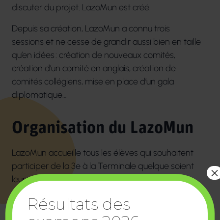
discuter du projet.
LazoMun
est créé.
Depuis sa création,
LazoMun
a connu trois
sessions et ne cesse de grandir aussi bien en taille
qu’en idées : création de nouveaux comités,
création d’un comité en anglais, création de
comités collégiens, mise en place d’un gala
diplomatique…
Organisation du LazoMun
LazoMun
accueille tous les élèves qui souhaitent
participer de la 3
e
à la Terminale quelque soient
×
leurs spécialités et leur filière.
Résultats des
LazoMun
est dirigé chaque session par un groupe
de 15 élèves appelé Etat-major. Ils organisent