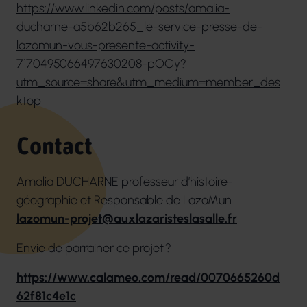
https://www.linkedin.com/posts/amalia-
ducharne-a5b62b265_le-service-presse-de-
lazomun-vous-presente-activity-
7170495066497630208-pOGy?
utm_source=share&utm_medium=member_des
ktop
Contact
Amalia DUCHARNE professeur d’histoire-
géographie et Responsable de LazoMun
lazomun-projet@auxlazaristeslasalle.fr
Envie de parrainer ce projet ?
https://www.calameo.com/read/0070665260d
62f81c4e1c