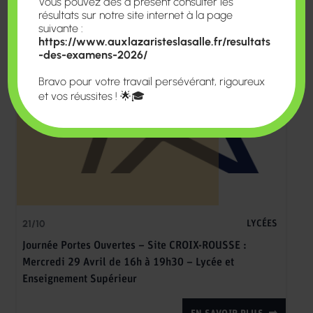
Vous pouvez dès à présent consulter les
résultats sur notre site internet à la page
suivante :
https://www.auxlazaristeslasalle.fr/resultats
-des-examens-2026/
Bravo pour votre travail persévérant, rigoureux
et vos réussites ! 🌟🎓
21/10
LYCÉES
Journée Portes Ouvertes – Site CROIX-ROUSSE :
Mercredi 29 Avril de 16h à 19h30 – Lycée et
Enseignement Supérieur