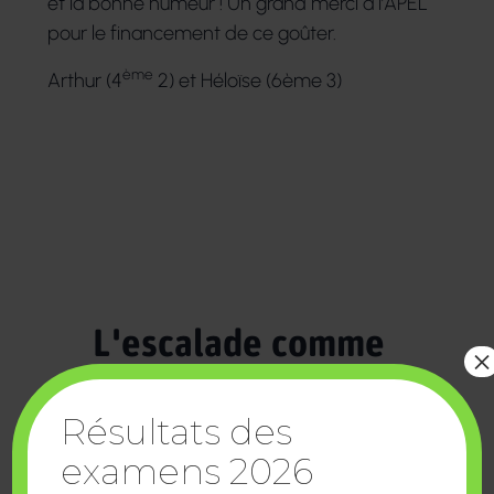
et la bonne humeur ! Un grand merci à l’APEL
pour le financement de ce goûter.
ème
Arthur (4
2) et Héloïse (6ème 3)
L'escalade comme
×
terrain de rencontre
Résultats des
examens 2026