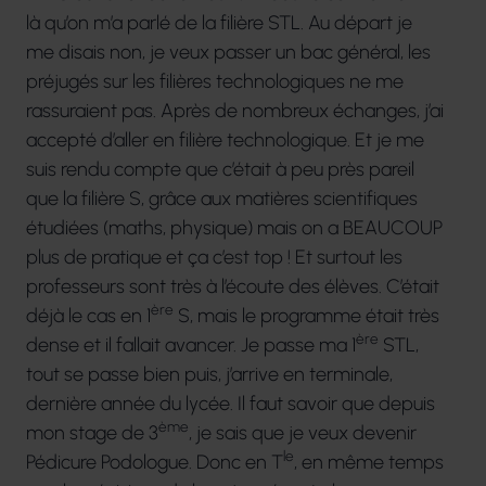
là qu’on m’a parlé de la filière STL. Au départ je
me disais non, je veux passer un bac général, les
préjugés sur les filières technologiques ne me
rassuraient pas. Après de nombreux échanges, j’ai
accepté d’aller en filière technologique. Et je me
suis rendu compte que c’était à peu près pareil
que la filière S, grâce aux matières scientifiques
étudiées (maths, physique) mais on a BEAUCOUP
plus de pratique et ça c’est top ! Et surtout les
professeurs sont très à l’écoute des élèves. C’était
ère
déjà le cas en 1
S, mais le programme était très
ère
dense et il fallait avancer. Je passe ma 1
STL,
tout se passe bien puis, j’arrive en terminale,
dernière année du lycée. Il faut savoir que depuis
ème
mon stage de 3
, je sais que je veux devenir
le
Pédicure Podologue. Donc en T
, en même temps