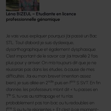
Léna BIZEUL – Etudiante en licence
professionnelle génomique
Je vais vous expliquer pourquoi j’ai passé un Bac
STL. Tout d’abord je suis dyslexique,
dysorthographique et également dysphasique.
C’est important de le savoir car j’ai travaillé 2 fois
plus pour y arriver. On m’a toujours dit que je ne
réussirais pas dans les études, à cause de mes
difficultés. J’ai eu mon brevet (mention assez
nde
ère
bien), je suis allée en 2
puis en 1
S SVT. En fin
d’année, les professeurs m’ont dit « tu passes en
le
T
S, tu vas au rattrapage et tu n’as
probablement pas ton bac ou tu redoubles en
ère
1
S ou tu te réorientes ». Et c’est à ce moment-