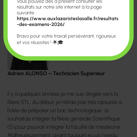
Vous pouvez dès à présent consulter les
clients.
résultats sur notre site internet à la page
suivante :
https://www.auxlazaristeslasalle.fr/resultats
-des-examens-2026/
Bravo pour votre travail persévérant, rigoureux
et vos réussites ! 🌟🎓
Adrien ALONSO – Technicien Supérieur
Il y a quelques années je me suis dirigée vers la
filière STL. Au début, je n’étais pas très rassurée à
l’idée de préparer un bac technologique. Je
souhaitais intégrer la filière générale Scientifique
(S) pour pouvoir intégrer la faculté de médecine.
Malheureusement, ayant toujours eu un niveau